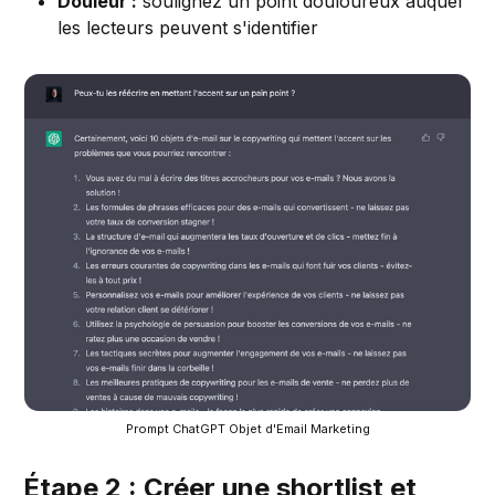
Douleur :
soulignez un point douloureux auquel
les lecteurs peuvent s'identifier
Prompt ChatGPT Objet d'Email Marketing
Étape 2 : Créer une shortlist et