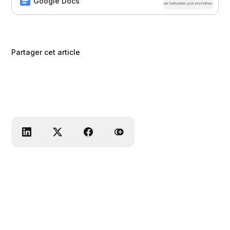
copier-coller le prompt ci-dessous
Google Docs
dans ton IA favorite et de te laisser
guider. L’IA va te poser des questions
l’une après l’autre, la qualité de tes
réponses conditionnera la qualit…
Partager cet article