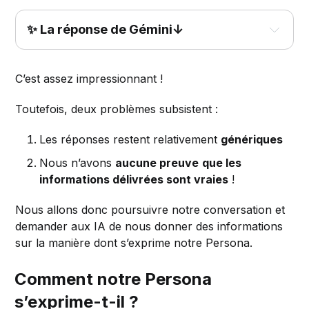
Description du Persona :
✨ La réponse de Gémini↓
C’est assez impressionnant !
Toutefois, deux problèmes subsistent :
Nom :
Les réponses restent relativement
génériques
Âge :
Nous n’avons
aucune preuve
que les
Titre :
informations délivrées sont vraies
!
Société :
Nous allons donc poursuivre notre conversation et
Localisation :
demander aux IA de nous donner des informations
Objectifs de Marc Dupont :
sur la manière dont s’exprime notre Persona.
Biographie :
Créer des campagnes de marketing digital 
impactantes et créatives pour accroître la 
Comment notre Persona
notoriété de la marque auprès du grand public et 
s’exprime-t-il ?
des acteurs de la grande distribution.