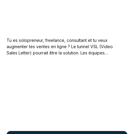
Tu es solopreneur, freelance, consultant et tu veux
augmenter tes ventes en ligne ? Le tunnel VSL (Video
Sales Letter) pourrait être la solution. Les équipes
marketing en entreprise devraient également utiliser cette
technique. Dans cet article, nous allons donc explorer en
détail le concept de tunnel VSL et je vais...