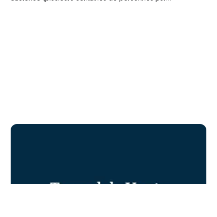
webinaire). * Humaniser la relation. * Vendre mes offres.
Comme je compte réactiver ce canal, je me suis posé
pour créer “le parfait template pour réussir ses
webinaires”. Ce...